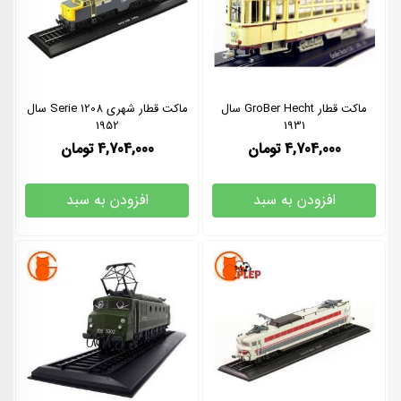
ماکت قطار GroBer Hecht سال
ماکت قطار شهری Serie 1208 سال
1952
1931
4,704,000
تومان
4,704,000
تومان
افزودن به سبد
افزودن به سبد