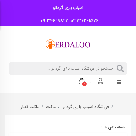
اسباب بازی گردالو
09134629822
03136261576
0
فروشگاه اسباب بازی گردالو
ماکت
ماکت قطار
دسته بندی ها :