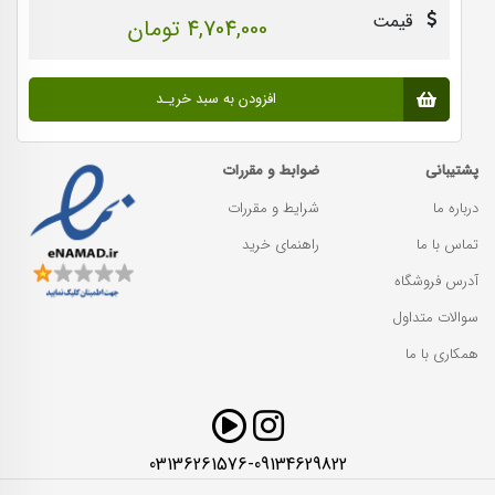
قیمت
4,704,000 تومان
افزودن به سبد خریـد
پشتیبانی
ضوابط و مقررات
درباره ما
شرایط و مقررات
تماس با ما
راهنمای خرید
آدرس فروشگاه
سوالات متداول
همکاری با ما
03136261576-09134629822