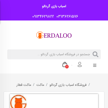
اسباب بازی گردالو
09134629822
03136261576
0
فروشگاه اسباب بازی گردالو
ماکت
ماکت قطار