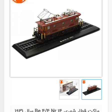
ماکت قطار شهری Be 4/4 Nr.14 سال 1931