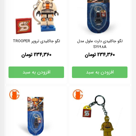
لگو جاکلیدی دارت ماول مدل
لگو جاکلیدی تروپر TROOPER
SY198A
234,360
تومان
234,360
تومان
افزودن به سبد
افزودن به سبد