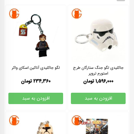
جاکلیدی لگو جنگ ستارگان طرح
لگو جاکلیدی آناکین اسکای واکر
استورم تروپر
1,596,000
تومان
234,360
تومان
افزودن به سبد
افزودن به سبد