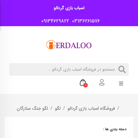
اسباب بازی گردالو
09134629822
03136261576
0
فروشگاه اسباب بازی گردالو
لگو
لگو جنگ ستارگان
دسته بندی ها :