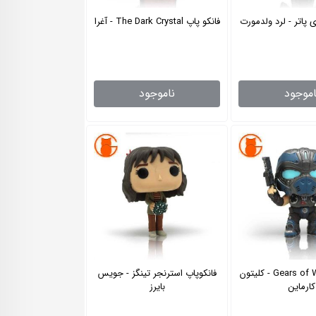
 پاتر - لرد ولدمورت
فانکو پاپ The Dark Crystal - آغرا
اموجود
ناموجود
فانکو پاپ Gears of War - کلیتون
فانکوپاپ استرنجر تینگز - جویس
کارماین
بایرز