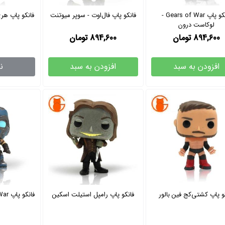
فانکو پاپ Gears of War -
فانکو پاپ فال‌اوت - سوپر میوتنت
فانکو پاپ هری
لوکاست درون
894,600
تومان
894,600
تومان
افزودن به سبد
افزودن به سبد
ن
و پاپ کشتی‌کج فین بالور
فانکو پاپ رامپل استیلت اسکین