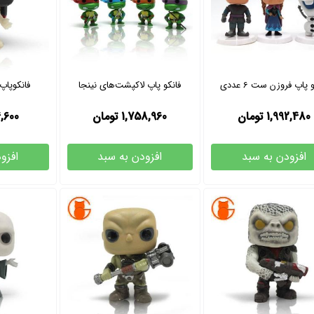
 پاپ فروزن ست 6 عددی
فانکو پاپ لاکپشت‌های نینجا
فانکوپاپ
1,992,480
تومان
1,758,960
تومان
,600
افزودن به سبد
افزودن به سبد
افزو