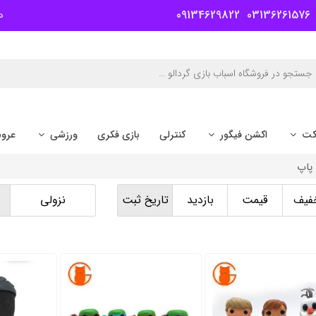
09134629822
03136261576
د
کت
اکشن فیگور
کنترلی
بازی فکری
ورزشی
عرو
 پاپ
فیف
قیمت
بازدید
تاریخ ثبت
نزولی