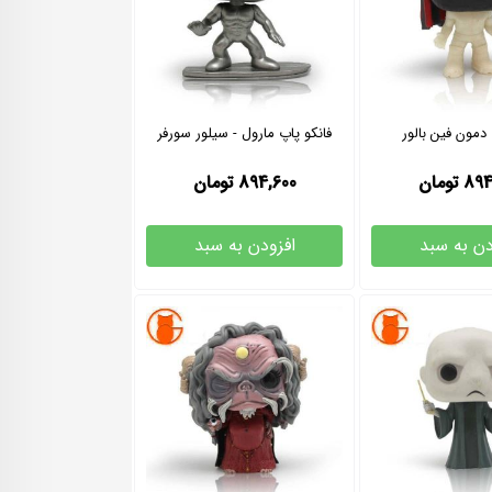
 دمون فین بالور
فانکو پاپ مارول - سیلور سورفر
894
تومان
894,600
تومان
دن به سبد
افزودن به سبد