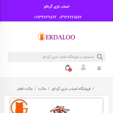
اسباب بازی گردالو
09134629822
03136261576
0
فروشگاه اسباب بازی گردالو
ماکت
ماکت قطار