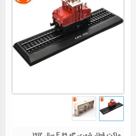
ماکت قطار شهری E 69 03 سال 1912