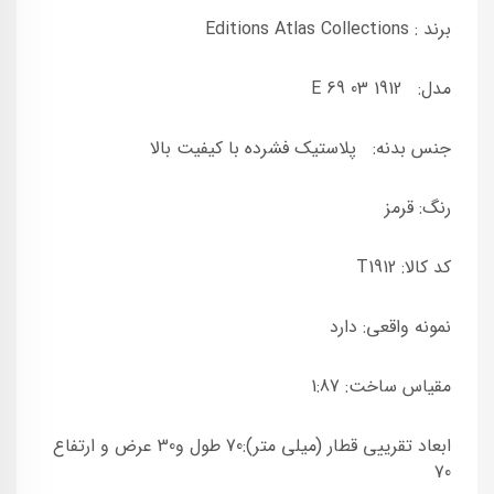
برند : Editions Atlas Collections
مدل: E 69 03 1912
جنس بدنه: پلاستیک فشرده با کیفیت بالا
رنگ: قرمز
کد کالا: T1912
نمونه واقعی: دارد
مقیاس ساخت: 1:87
ابعاد تقرییی قطار (میلی متر):70 طول و30 عرض و ارتفاع
70