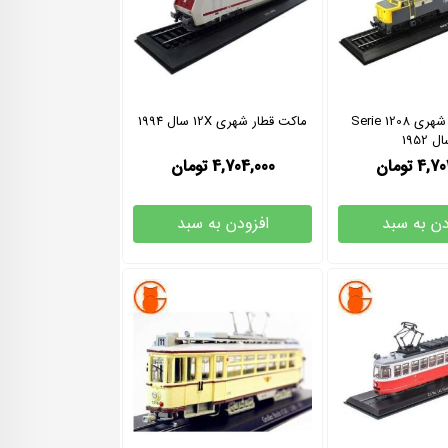
ماکت قطار شهری Serie 1208
ماکت قطار شهری 12X سال 1994
ل 1952
4,70
تومان
4,704,000
تومان
دن به سبد
افزودن به سبد