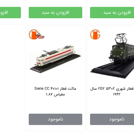
افزودن به سبد
افزودن به سبد
افزو
ماکت قطار شهری 2D2 5302 سال
ماکت قطار Serie CC 40101
1942
مقیاس 1:87
ناموجود
ناموجود