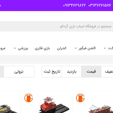
09134629822
03136261576
د
کت
اکشن فیگور
کنترلی
بازی فکری
ورزشی
عرو
فیف
قیمت
بازدید
تاریخ ثبت
نزولی