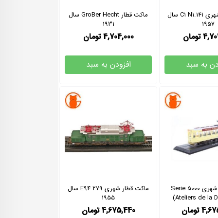
ماکت قطار شهری 141.C1 N1 سال
ماکت قطار GroBer Hecht سال
1931
1957
4,70
تومان
4,704,000
تومان
دن به سبد
افزودن به سبد
ماکت قطار شهری Serie 5000
ماکت قطار شهری E94 279 سال
1955
(Ateliers de la 
4,67
تومان
4,675,440
تومان