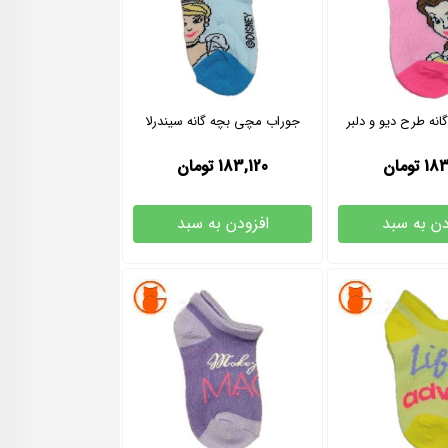
انه طرح دیو و دلبر
جوراب مچی بچه گانه سیندرلا
183
تومان
183,120
تومان
دن به سبد
افزودن به سبد