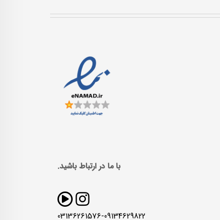
با ما در ارتباط باشید.
03136261576-09134629822