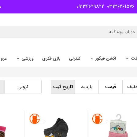
09134629822
03136261576
د
کت
اکشن فیگور
کنترلی
بازی فکری
ورزشی
عرو
فیف
قیمت
بازدید
تاریخ ثبت
نزولی