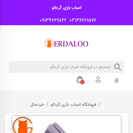
اسباب بازی گردالو
09134629822
03136261576
0
فروشگاه اسباب بازی گردالو
خردسال