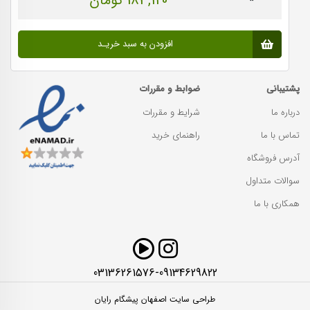
183,120 تومان
افزودن به سبد خریـد
پشتیبانی
ضوابط و مقررات
درباره ما
شرایط و مقررات
تماس با ما
راهنمای خرید
آدرس فروشگاه
سوالات متداول
همکاری با ما
03136261576-09134629822
طراحی سایت اصفهان پیشگام رایان