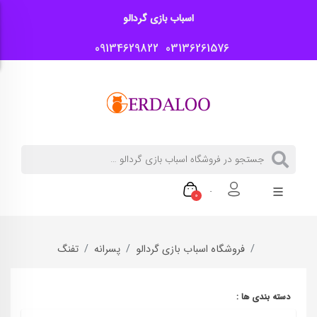
اسباب بازی گردالو
09134629822
03136261576
0
فروشگاه اسباب بازی گردالو
پسرانه
تفنگ
دسته بندی ها :