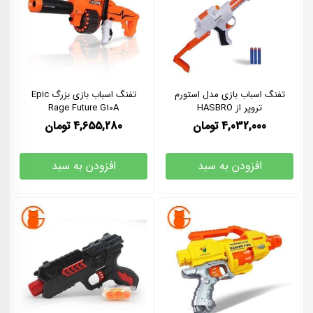
تفنگ اسباب بازی مدل استورم
تفنگ اسباب بازی بزرگ Epic
تروپر از HASBRO
Rage Future G10A
4,032,000
تومان
4,655,280
تومان
افزودن به سبد
افزودن به سبد