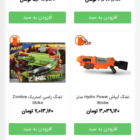
افزودن به سبد
افزودن به سبد
تفنگ آبپاش Hydro Power مدل
تفنگ زامبی استریک Zombie
Strike
Xtrider
3,039,120
تومان
7,013,160
تومان
افزودن به سبد
افزودن به سبد