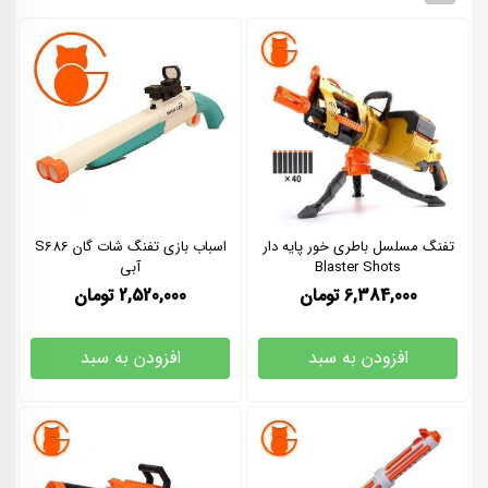
تفنگ مسلسل باطری خور پایه دار
اسباب بازی تفنگ شات گان S686
Blaster Shots
آبی
6,384,000
تومان
2,520,000
تومان
افزودن به سبد
افزودن به سبد