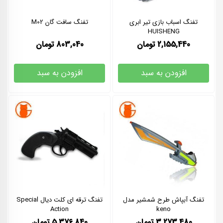
تفنگ اسباب بازی تیر ابری
تفنگ سافت گان M02
HUISHENG
2,155,440
تومان
803,040
تومان
افزودن به سبد
افزودن به سبد
تفنگ آبپاش طرح شمشیر مدل
تفنگ ترقه ای کلت دیال Special
Action
keno
3,273,480
تومان
5,376,840
تومان