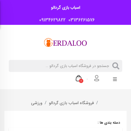
اسباب بازی گردالو
09134629822
03136261576
0
فروشگاه اسباب بازی گردالو
ورزشی
دسته بندی ها :