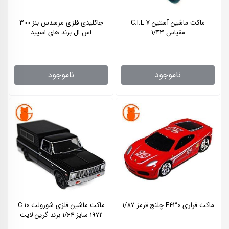
ماکت ماشین آستین 7 C.I.L
جاکلیدی فلزی مرسدس بنز 300
مقیاس 1/43
اس ال برند های اسپید
ناموجود
ناموجود
ماکت فراری F430 چلنج قرمز 1/87
ماکت ماشین فلزی شورولت C-10
1972 سایز 1/64 برند گرین لایت