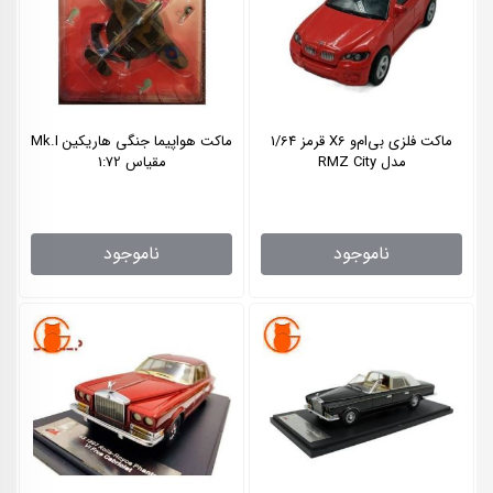
ماکت فلزی بی‌ام‌و X6 قرمز 1/64
ماکت هواپیما جنگی هاریکین Mk.I
مدل RMZ City
مقیاس 1:72
ناموجود
ناموجود