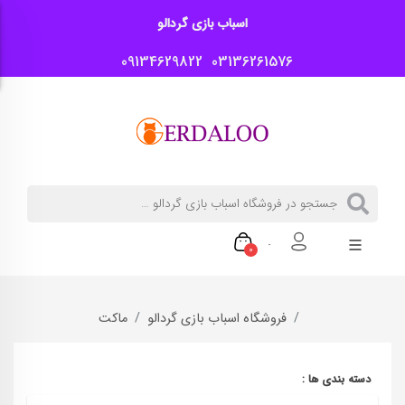
اسباب بازی گردالو
09134629822
03136261576
0
فروشگاه اسباب بازی گردالو
ماکت
دسته بندی ها :