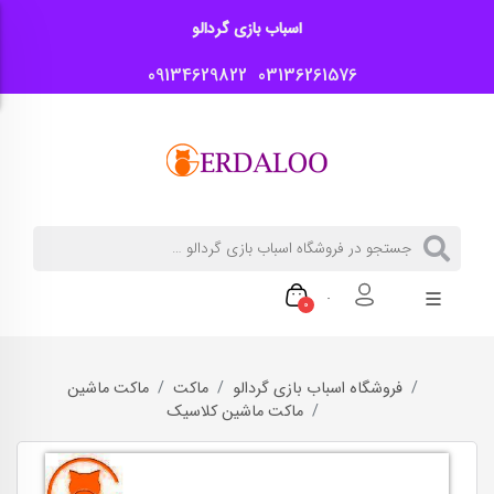
اسباب بازی گردالو
09134629822
03136261576
0
فروشگاه اسباب بازی گردالو
ماکت
ماکت ماشین
ماکت ماشین کلاسیک