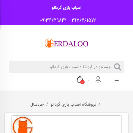
اسباب بازی گردالو
09134629822
03136261576
0
فروشگاه اسباب بازی گردالو
خردسال