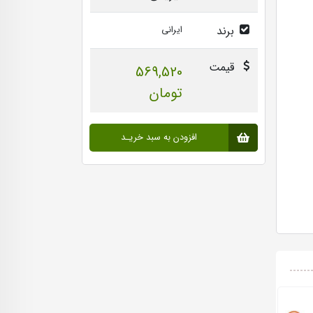
برند
ایرانی
قیمت
569,520
تومان
افزودن به سبد خریـد