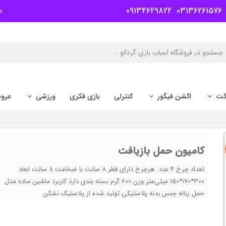
09134629822
03136261576
د
کت
اکشن فیگور
کنترلی
بازی فکری
ورزشی
عرو
کامیون حمل بازیافت
تعداد چرخ 4 عدد. هرچرخ دارای قطر 8 سانت با ضخامت 8 سانت ابعاد
300*170*150 میلی‌متر وزن 600 گرم بسته‌ بندی دارد کاربرد ماشین ساده مدل
حمل زباله جنس بدنه پلاستیکی تولید شده از پلاستیک نشکن