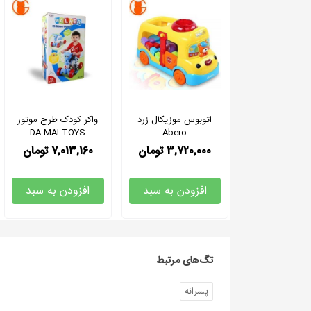
اتوبوس موزیکال زرد
واکر کودک طرح موتور
DA MAI TOYS
Abero
3,720,000
تومان
7,013,160
تومان
افزودن به سبد
افزودن به سبد
تگ‌های مرتبط
پسرانه