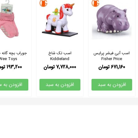
اسب آبی فیشر پرایس
اسب تک شاخ
جوراب بچه گانه 
Wee Toys
Kiddieland
Fisher Price
671,160
تومان
7,728,000
تومان
193,200
توم
افزودن به سبد
افزودن به سبد
افزودن به س