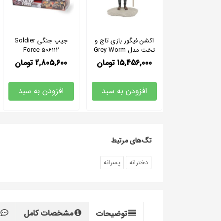
اکشن فیگور بازی تاج و
جیپ جنگی Soldier
تخت مدل Grey Worm
Force 506112
برند دارک هورس
15,456,000
تومان
2,805,600
تومان
افزودن به سبد
افزودن به سبد
تگ‌های مرتبط
دخترانه
پسرانه
مشخصات کامل
توضیحات