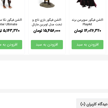
اکشن فیگور سوپرمن برند
اکشن فیگور بازی تاج و
PlayArt
تخت مدل اوبرین مارتل
ter Ultimate
برند دارک هورس
Predator
14,026,320
تومان
15,456,000
تومان
5,143,320
ت
افزودن به سبد
افزودن به سبد
افزودن به س
دیدگاه کاربران
(0)