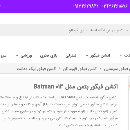
09134629822
03136261576
د
کت
اکشن فیگور
کنترلی
بازی فکری
ورزشی
عرو
فیگور سینمایی
اکشن فیگور قهرمانان
اکشن فیگور لیگ عدالت
اکشن فیگور بتمن مدل Batman 013
اکشن فیگور شخصیت بتمن BATMAN در ابعاد 17 سانتیمتر ارتفاع و 8 سان
عرض اکشن فیگور که می توان سر ، دست ها را از آرنج و کتف و پاها را از مفا
کمر و زانو تکان داد و زاویه مورد نظر خود را تنظیم کرد و در جلوی سینه اکشن
فیگور هم یک رادیو کوچک است که تکان می خورد و مناسب کلکسیونر ها و
کسانی که علاقه به شخصیت بتمن دارند.