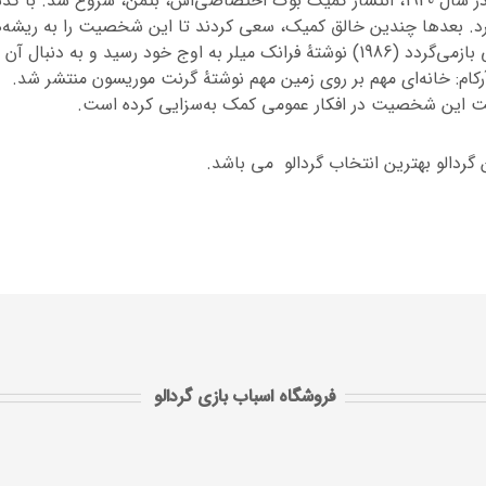
بتمن خیلی زود پس از معرفی‌اش محبوب شد و در سال 1940، انتشار کمیک‌ بوک اختصاصی‌اش، بتمن، شروع شد. ب
د. بعدها چندین خالق کمیک، سعی کردند تا این شخصیت را به ریشه‌
تاریک خود بازگردانند که این امر درشوالیه تاریکی بازمی‌گردد (1986) نوشتهٔ فرانک میلر به اوج خود رسید و به دنبال آن
رکام: خانه‌ای مهم بر روی زمین مهم نوشتهٔ گرنت موریسون منتشر شد.
وبیت این شخصیت در افکار عمومی کمک به‌سزایی کرده است.
 گردالو بهترین انتخاب گردالو می باشد.
فروشگاه اسباب بازی گردالو