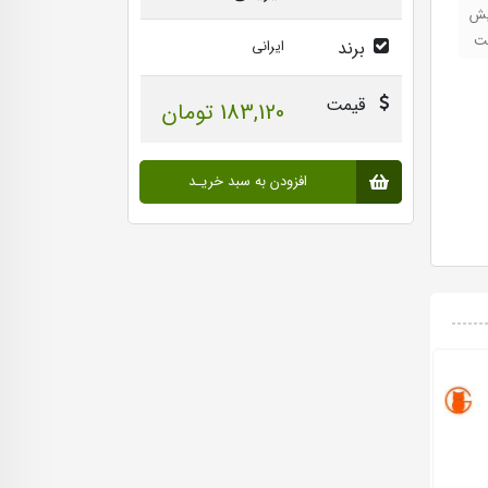
یش
ست
برند
ایرانی
قیمت
183,120 تومان
افزودن به سبد خریـد