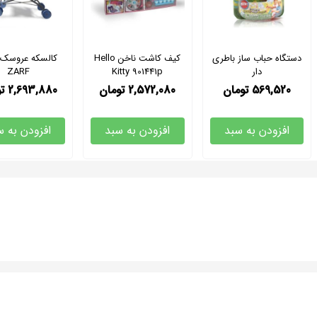
دستگاه حباب ساز باطری
کیف کاشت ناخن Hello
کالسکه عروسک 
دار
Kitty 901441p
ZARF
569,520
تومان
2,572,080
تومان
2,693,880
ت
افزودن به سبد
افزودن به سبد
افزودن به س