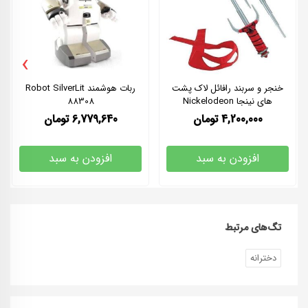
›
خنجر و سربند رافائل لاک پشت
ربات هوشمند Robot SilverLit
های نینجا Nickelodeon
88308
4,200,000
تومان
6,779,640
تومان
افزودن به سبد
افزودن به سبد
تگ‌های مرتبط
دخترانه