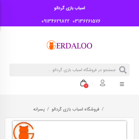
اسباب بازی گردالو
09134629822
03136261576
0
فروشگاه اسباب بازی گردالو
پسرانه