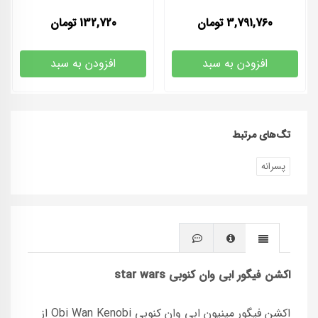
3,791,760
تومان
132,720
تومان
افزودن به سبد
افزودن به سبد
تگ‌های مرتبط
پسرانه
اکشن فیگور ابی وان کنوبی
star wars
اکشن فیگور مینیون ابی وان کنوبی Obi Wan Kenobi از