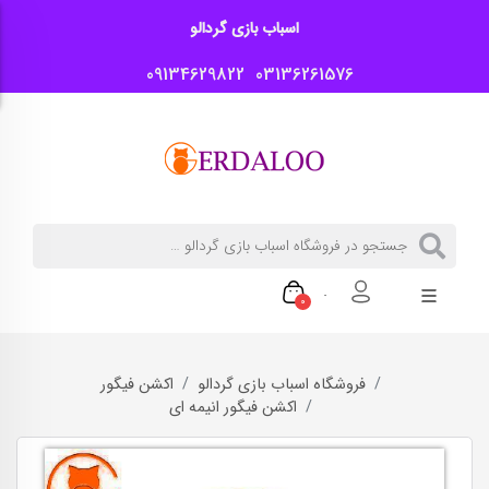
اسباب بازی گردالو
09134629822
03136261576
0
فروشگاه اسباب بازی گردالو
اکشن فیگور
اکشن فیگور انیمه ای