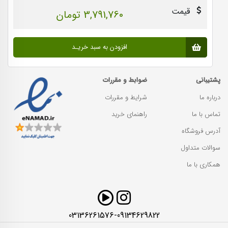
قیمت
3,791,760 تومان
افزودن به سبد خریـد
پشتیبانی
ضوابط و مقررات
درباره ما
شرایط و مقررات
تماس با ما
راهنمای خرید
آدرس فروشگاه
سوالات متداول
همکاری با ما
03136261576-09134629822