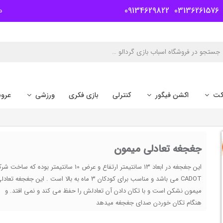
09134629822
03136261576
د
کت
اکشن فیگور
کنترلی
بازی فکری
ورزشی
عرو
جغجغه تعادلی میمون
این جغجغه در ابعاد 13 سانتیمتر ارتفاع و عرض 10 سانتیمتر بوده که ساخ
CADOT می باشد و مناسب برای کودکان 3 ماه به بالا است . این جغجغه تعاد
میمون نشکن است و با تکان دادن آن تعادلش را حفظ می کند و نمی افتد. و
هنگام تکان خوردن صدای جغجغه میدهد