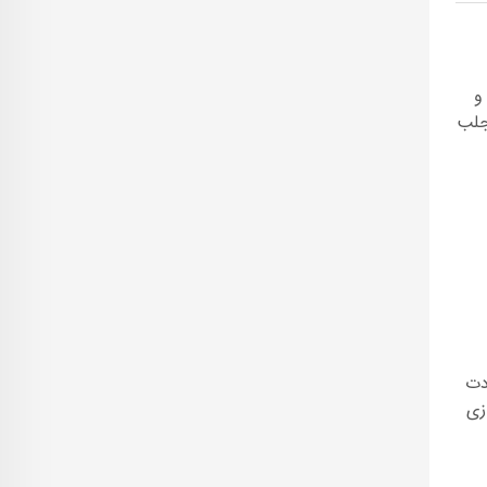
و
 جلب
دت
زی