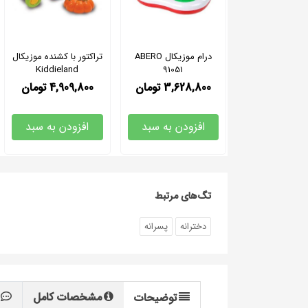
درام موزیکال ABERO
تراکتور با کشنده موزیکال
Kiddieland
91051
3,628,800
تومان
4,909,800
تومان
افزودن به سبد
افزودن به سبد
تگ‌های مرتبط
دخترانه
پسرانه
مشخصات کامل
توضیحات