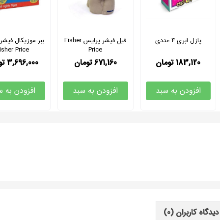
پازل ابری 4 عددی
فیل فیشر پرایس Fisher
ببر موزیکال فیشر
isher Price
Price
183,120
تومان
671,160
تومان
3,696,000
تو
افزودن به سبد
افزودن به سبد
افزودن به س
دیدگاه کاربران
(0)