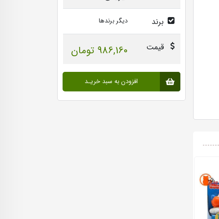
برند
دیگر برندها
قیمت
986,160 تومان
افزودن به سبد خریـد