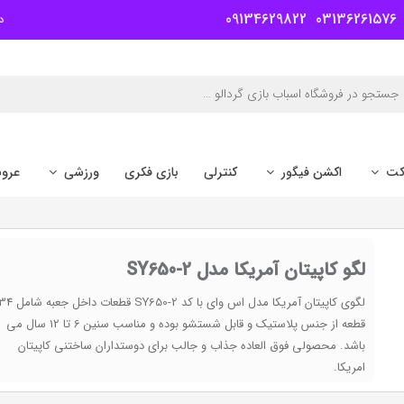
09134629822
03136261576
د
کت
اکشن فیگور
کنترلی
بازی فکری
ورزشی
عرو
لگو کاپیتان آمریکا مدل SY650-2
لگوی کاپیتان آمریکا مدل اس وای با کد SY650-2 قطعات داخل جعبه 
قطعه از جنس پلاستیک و قابل شستشو بوده و مناسب سنین 6 تا 12 سال می
باشد. محصولی فوق العاده جذاب و جالب برای دوستداران ساختنی کاپیتان
امریکا.