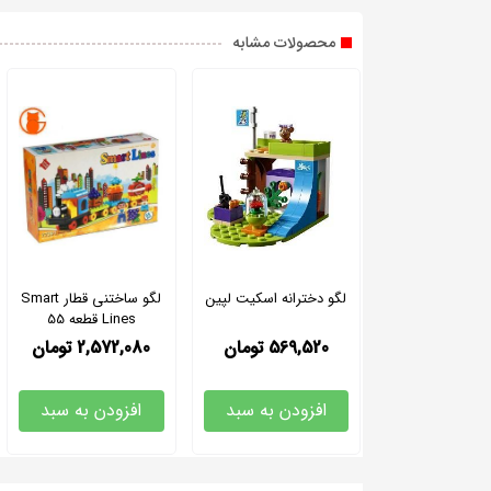
محصولات مشابه
لگو دخترانه اسکیت لپین
لگو ساختنی قطار Smart
Lines قطعه 55
569,520
تومان
2,572,080
تومان
افزودن به سبد
افزودن به سبد