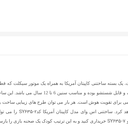
یک بسته ساختنی کاپیتان آمریکا به همراه یک موتور سیکلت که
قط
داخل جعبه آن شامل 34 قطعه از جنس پلاستیک و قابل شستشو بوده و مناسب سنین 6 تا 12 سال می 
ی برای تقویت هوش است. هر بار می توان طرح های زیبایی ساخت و 
SY635-2
د کرد. ساختنی اس وای مدل کاپیتان آمریکا کد
را می توا
SY635-7
خریداری کنید و به این ترتیب کودک یک صحنه بازی را باز