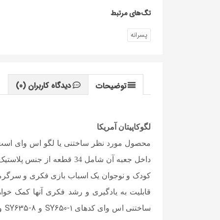
تگ‌های مرتبط
پسرانه
دیدگاه کاربران
(0)
توضیحات
لگوکاپیتان آمریکا
محصول مورد نظر ساختنی یا لگو اس وای است. 
کودک و نوجوان یک اسباب بازی فکری و سرگرم
قابلیت به یادگیری و رشد فکری آنها کمک خواه
SY635-8
SY650-1
ساختنی اس وای کدهای
و
و