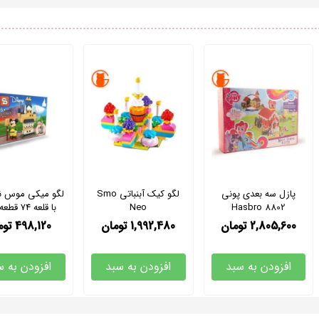
پازل سه بعدی پونی
لگو کیک آبنباتی Smo
لگو میکی موس نظ
Hasbro 8802
Neo
با قلعه 74
SY6584-E
2,805,600
تومان
1,992,480
تومان
498,120
توم
افزودن به سبد
افزودن به سبد
افزودن به س