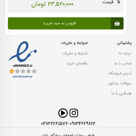
قیمت
23,520,000 تومان
افزودن به سبد خریـد
پشتیبانی
ضوابط و مقررات
درباره ما
شرایط و مقررات
تماس با ما
راهنمای خرید
آدرس فروشگاه
سوالات متداول
همکاری با ما
03136261576-09134629822
طراحی سایت اصفهان پیشگام رایان