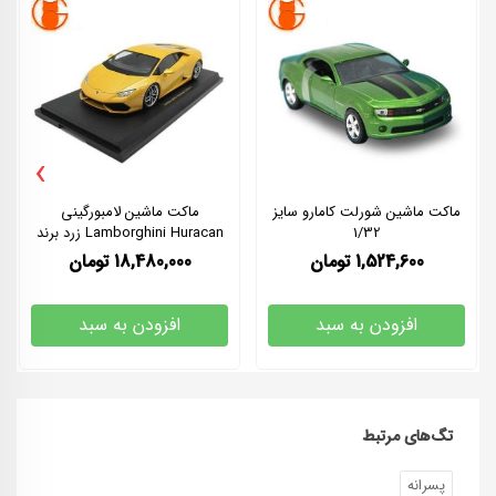
›
ماکت ماشین شورلت کامارو سایز
ماکت ماشین لامبورگینی
1/32
Lamborghini Huracan زرد برند
KYOSHO سایز 1/18
1,524,600
تومان
18,480,000
تومان
افزودن به سبد
افزودن به سبد
تگ‌های مرتبط
پسرانه