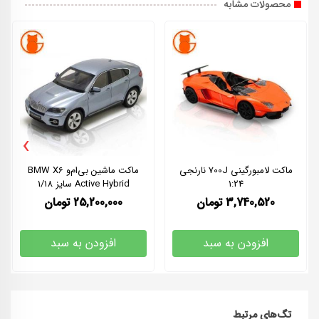
محصولات مشابه
›
ماکت لامبورگینی 700J نارنجی
ماکت ماشین بی‌ام‌و BMW X6
1:24
Active Hybrid سایز 1/18
3,740,520
تومان
25,200,000
تومان
افزودن به سبد
افزودن به سبد
تگ‌های مرتبط