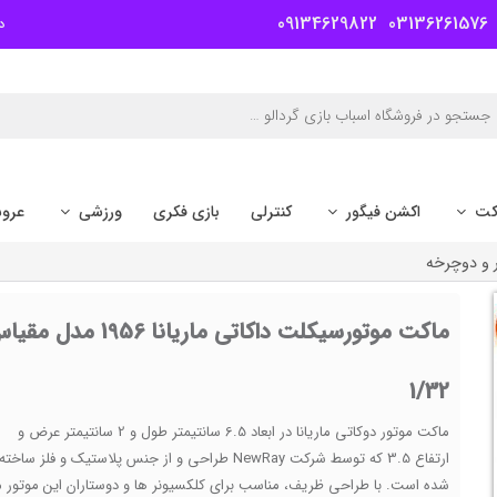
09134629822
03136261576
د
کت
اکشن فیگور
کنترلی
بازی فکری
ورزشی
عرو
 و دوچرخه
ماکت موتورسیکلت داکاتی ماریانا 1956 مدل 
1/32
ماکت موتور دوکاتی ماریانا در ابعاد 6.5 سانتیمتر طول و 2 سانتیمتر عرض و
ارتفاع 3.5 که توسط شرکت NewRay طراحی و از جنس پلاستیک و فلز ساخته
شده است. با طراحی ظریف، مناسب برای کلکسیونر ها و دوستاران این موتور 