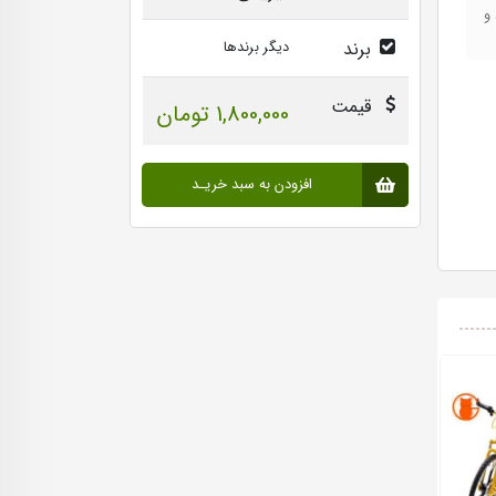
رد و
برند
دیگر برندها
قیمت
1,800,000 تومان
افزودن به سبد خریـد