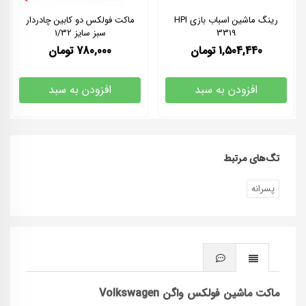
رینگ ماشین اسباب بازی HPI
ماکت فولکس دو کابین چادردار
3319
سبز سایز 1/32
1,504,440
تومان
780,000
تومان
افزودن به سبد
افزودن به سبد
تگ‌های مرتبط
پسرانه
ماکت ماشین فولکس
واگن Volkswagen