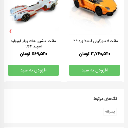
›
ماکت لامبورگینی 700J زرد 1:24
ماکت ماشین هات ویلز فوروارد
اسپید 1/64
3,740,520
تومان
569,520
تومان
افزودن به سبد
افزودن به سبد
تگ‌های مرتبط
پسرانه