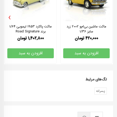
›
ماکت ماشین بی‌ام‌و 2002 زرد
ماکت پاکارد 1953 لیمویی 1/64
سایز 1/36
برند Road Signature
420,000
تومان
1,402,800
تومان
افزودن به سبد
افزودن به سبد
تگ‌های مرتبط
پسرانه