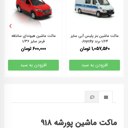
›
ماکت ماشین بنز پلیس آبی سایز
ماکت ماشین هیوندای سانتافه
1/64 برند Joycity
قرمز سایز 1/36
1,057,560
تومان
600,000
تومان
افزودن به سبد
افزودن به سبد
ماکت ماشین پورشه 918