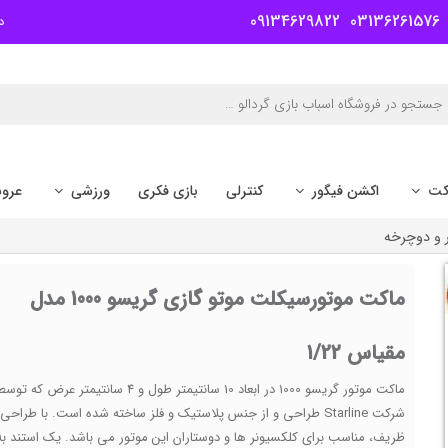
09134629822
03136261576
د
کت
اکشن فیگور
کنترلی
بازی فکری
ورزشی
عرو
 و دوچرخه
ماکت موتورسیکلت موتو گازی گریسو 1000 مدل
مقیاس 1/22
ماکت موتور گریسو 1000 در ابعاد 10 سانتیمتر طول و 4 سانتیمتر عرض که تو
شرکت Starline طراحی و از جنس پلاستیک و فلز ساخته شده است. با طراحی
ظریف، مناسب برای کلکسیونر ها و دوستاران این موتور می باشد. یک استند به