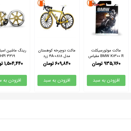
ماکت موتورسیکلت
ماکت دوچرخه کوهستان
رینگ ماشین اسبا
BMW K1300 R مقیاس
مدل 0818-4A زرد
HPI 3319
1/64
مقیاس 1:10
935,760
تومان
609,840
تومان
1,504,440
تو
افزودن به سبد
افزودن به سبد
افزودن به س