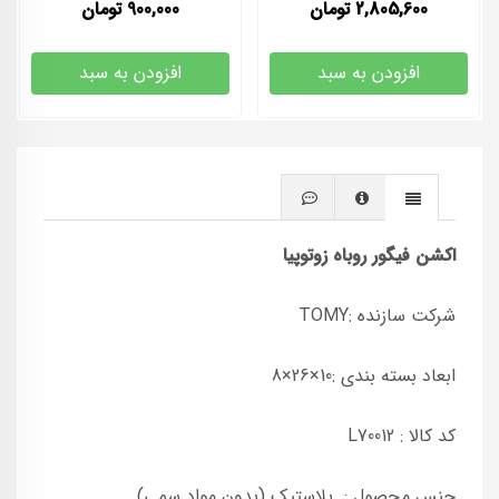
2,805,600
تومان
900,000
تومان
افزودن به سبد
افزودن به سبد
اکشن فیگور روباه زوتوپیا
شرکت سازنده :TOMY
ابعاد بسته بندی :10×26×8
کد کالا : L70012
جنس محصول : پلاستیک (بدون مواد سمی)