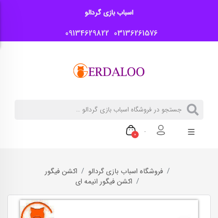
اسباب بازی گردالو
09134629822
03136261576
0
فروشگاه اسباب بازی گردالو
اکشن فیگور
اکشن فیگور انیمه ای