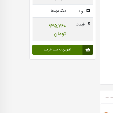
برند
دیگر برندها
قیمت
935,760
تومان
افزودن به سبد خریـد