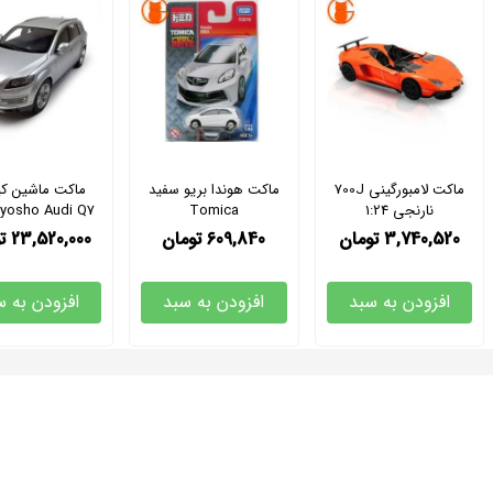
ماکت لامبورگینی 700J
ماکت هوندا بریو سفید
ماکت ماشین ک
نارنجی 1:24
Tomica
1/18
3,740,520
تومان
609,840
تومان
23,520,000
ت
افزودن به سبد
افزودن به سبد
افزودن به س