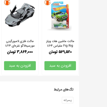
ماکت ماشین هات ویلز
ماکت فلزی لامبورگینی
Fig Rig مقیاس 1/64
مورسیه‌لاگو نقره‌ای 1/24
569,520
تومان
3,864,000
تومان
افزودن به سبد
افزودن به سبد
تگ‌های مرتبط
پسرانه