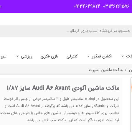
09134629822
03136261576
د
کت
اکشن فیگور
کنترلی
بازی فکری
ورزشی
عرو
ن
ماکت ماشین اسپرت
ماکت ماشین آئودی Audi A6 Avant سایز 1/87
این محصول در ابعاد 5 سانتیمتر طول و 2 سانتیمتر عرض از جنس فلز توسط
شرکت Suntoryدر سایز 1/87 می باشد که برگرفته از Audi A6 Avant است و
مناسب برای کلکسیونر ها و دوستاران ماشین های خاص با طراحی های منحصر 
فرد است. لازم به ذکر است که این ماکت عقب کش می باشد.