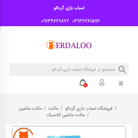
اسباب بازی گردالو
09134629822
03136261576
0
فروشگاه اسباب بازی گردالو
ماکت
ماکت ماشین
ماکت ماشین کلاسیک