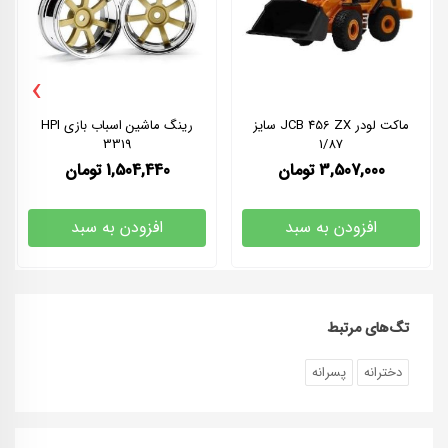
›
ماکت لودر JCB 456 ZX سایز
رینگ ماشین اسباب بازی HPI
3319
1/87
3,507,000
تومان
1,504,440
تومان
افزودن به سبد
افزودن به سبد
تگ‌های مرتبط
دخترانه
پسرانه