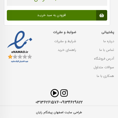
افزودن به سبد خریـد
پشتیبانی
ضوابط و مقررات
درباره ما
شرایط و مقررات
تماس با ما
راهنمای خرید
آدرس فروشگاه
سوالات متداول
همکاری با ما
03136261576-09134629822
طراحی سایت اصفهان پیشگام رایان