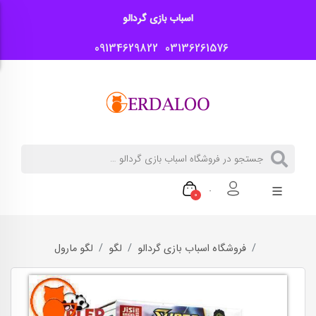
اسباب بازی گردالو
09134629822
03136261576
0
فروشگاه اسباب بازی گردالو
لگو
لگو مارول