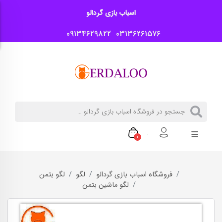
اسباب بازی گردالو
09134629822
03136261576
0
فروشگاه اسباب بازی گردالو
لگو
لگو بتمن
لگو ماشین بتمن