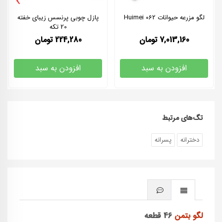
›
لگو مزرعه حیوانات 062 Huimei
پازل چوبی پرنسس زیبای خفته
20 تکه
7,013,160
تومان
224,280
تومان
افزودن به سبد
افزودن به سبد
تگ‌های مرتبط
دخترانه
پسرانه
لگو بتمن
46 قطعه