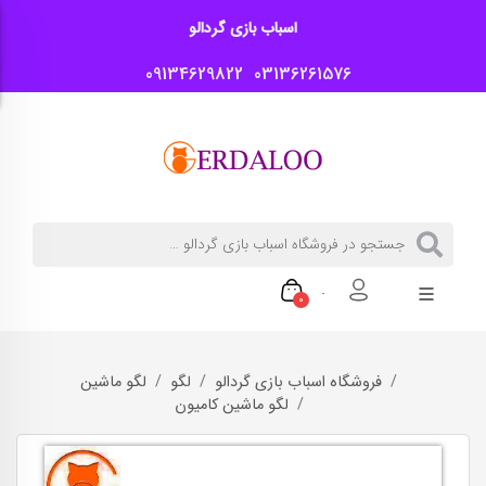
اسباب بازی گردالو
09134629822
03136261576
0
فروشگاه اسباب بازی گردالو
لگو
لگو ماشین
لگو ماشین کامیون