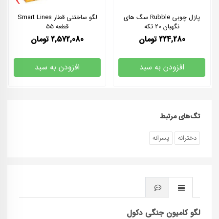
›
پازل چوبی Rubble سگ های
لگو ساختنی قطار Smart Lines
نگهبان 20 تکه
قطعه 55
224,280
تومان
2,572,080
تومان
افزودن به سبد
افزودن به سبد
تگ‌های مرتبط
دخترانه
پسرانه
لگو کامیون جنگی دکول