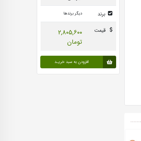
برند
دیگر برندها
قیمت
2,805,600
تومان
افزودن به سبد خریـد