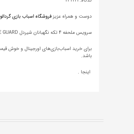
کدکالا: 232221
دوست و همراه عزیز
فروشگاه اسباب بازی گردالو
سرویس ملحفه 4 تکه نگهبانان شیردل LIONE GUARD برند DISNEY JUNIORکه 100 درصد پلی استر می باشد.
برای خرید اسباب‌بازی‌های اورجینال و خوش قیم
باشد.
اینجا .