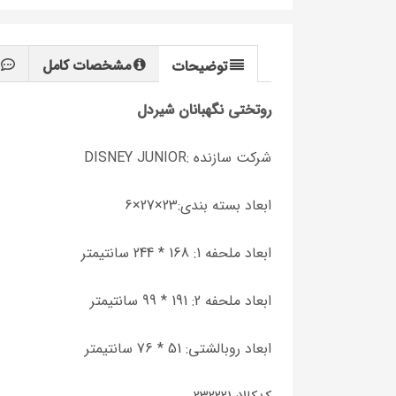
مشخصات کامل
توضیحات
روتختی نگهبانان شیردل
شرکت سازنده :DISNEY JUNIOR
ابعاد بسته بندی:23×27×6
ابعاد ملحفه 1: 168 * 244 سانتیمتر
ابعاد ملحفه 2: 191 * 99 سانتیمتر
ابعاد روبالشتی: 51 * 76 سانتیمتر