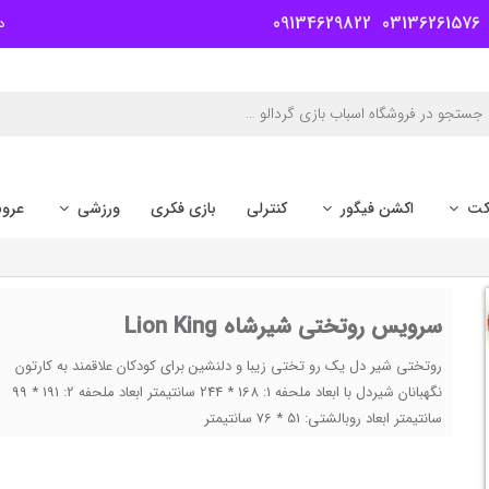
09134629822
03136261576
د
کت
اکشن فیگور
کنترلی
بازی فکری
ورزشی
عرو
سرویس روتختی شیرشاه Lion King
روتختی شیر دل یک رو تختی زیبا و دلنشین برای کودکان علاقمند به کارتون
نگهبانان شیردل با ابعاد ملحفه 1: 168 * 244 سانتیمتر ابعاد ملحفه 2: 191 * 99
سانتیمتر ابعاد روبالشتی: 51 * 76 سانتیمتر