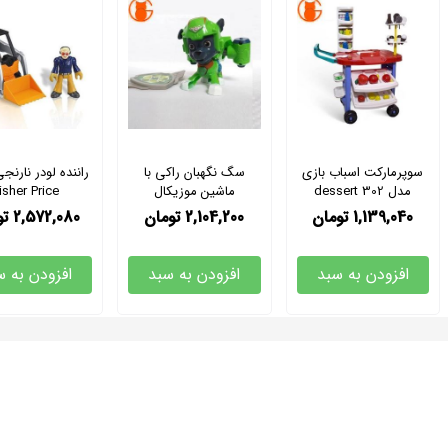
سوپرمارکت اسباب بازی
سگ نگهبان راکی با
راننده لودر نارنجی
مدل dessert 302
ماشین موزیکال
isher Price
1,139,040
تومان
2,104,200
تومان
2,572,080
تو
افزودن به سبد
افزودن به سبد
افزودن به س