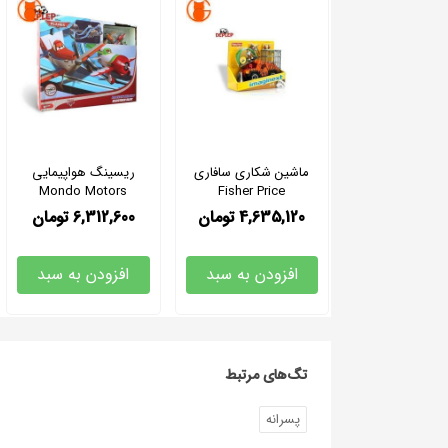
ماشین شکاری سافاری
ریسینگ هواپیمایی
Mondo Motors
Fisher Price
4,635,120
تومان
6,312,600
تومان
افزودن به سبد
افزودن به سبد
تگ‌های مرتبط
پسرانه