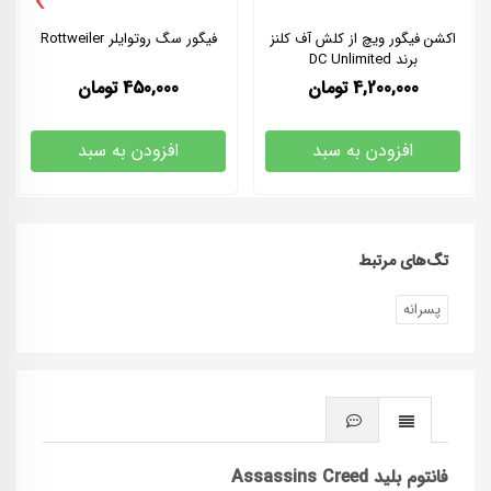
›
اکشن فیگور ویچ از کلش آف کلنز
فیگور سگ روتوایلر Rottweiler
برند DC Unlimited
4,200,000
تومان
450,000
تومان
افزودن به سبد
افزودن به سبد
تگ‌های مرتبط
پسرانه
فانتوم بلید Assassins Creed