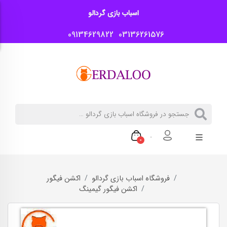
اسباب بازی گردالو
09134629822
03136261576
0
فروشگاه اسباب بازی گردالو
اکشن فیگور
اکشن فیگور گیمینگ