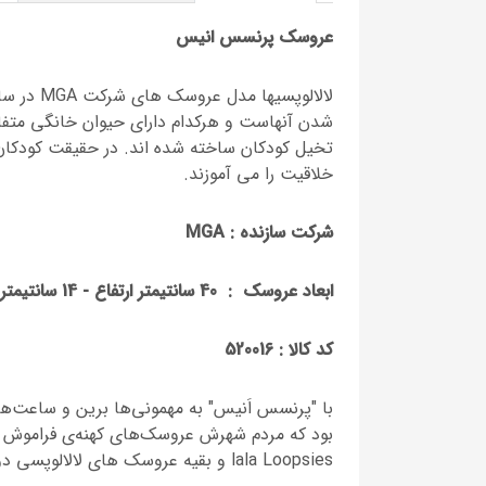
عروسک پرنسس انیس
شدن آنهاست و هرکدام دارای حیوان خانگی متف
تخیل کودکان ساخته شده اند. در حقیقت کودکان
خلاقیت را می آموزند.
شرکت سازنده :
MGA
ابعاد عروسک
:
40 سانتیمتر ارتفاع - 14 سانتیمتر عرض
کد کالا : 520016
با "پرنسس اَنیس" به مهمونی‌ها برین و ساعت‌ه
بود که مردم شهرش عروسک‌های کهنه‌ی فراموش شد
lala Loopsies و بقیه عروسک های لالالوپسی دوباره جان تازه‌ای گرفتن و خودشون رو تو قلب بچه کوچولوها جا کردن.