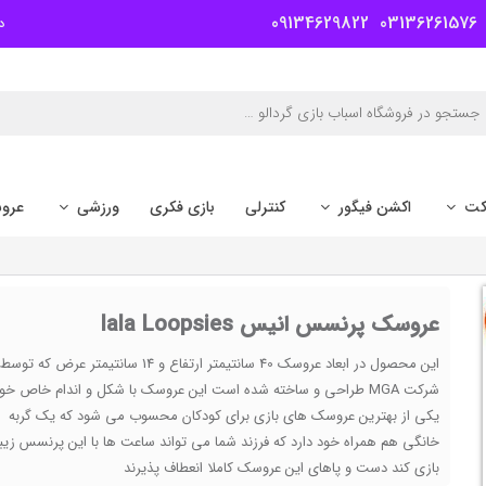
09134629822
03136261576
د
کت
اکشن فیگور
کنترلی
بازی فکری
ورزشی
عرو
عروسک پرنسس انیس lala Loopsies
این محصول در ابعاد عروسک 40 سانتیمتر ارتفاع و 14 سانتیمتر عرض که توسط
شرکت MGA طراحی و ساخته شده است این عروسک با شکل و اندام خاص خو
یکی از بهترین عروسک های بازی برای کودکان محسوب می شود که یک گربه
خانگی هم همراه خود دارد که فرزند شما می تواند ساعت ها با این پرنسس زیبا
بازی کند دست و پاهای این عروسک کاملا انعطاف پذیرند