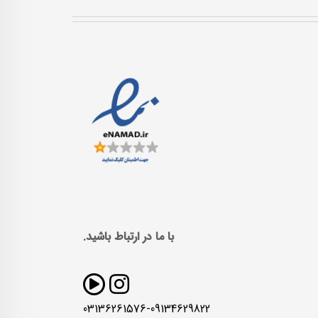
با ما در ارتباط باشید.
03136261576-09134629822