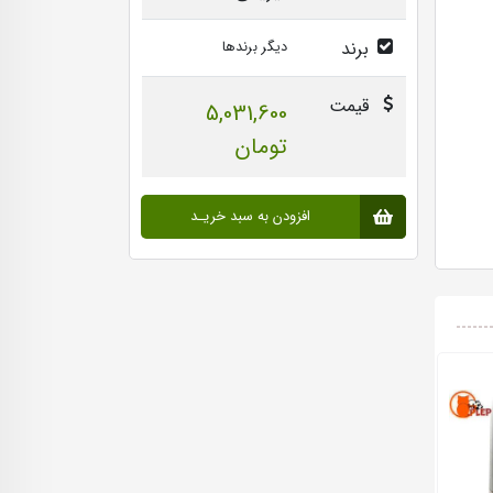
برند
دیگر برندها
قیمت
5,031,600
تومان
افزودن به سبد خریـد