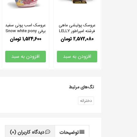
عروسک پولیشی ماهی
عروسک اسب پونی سفید
فرشته امپراطور LELLY
برفی Snow white pony
2,572,080
تومان
1,524,600
تومان
افزودن به سبد
افزودن به سبد
تگ‌های مرتبط
دخترانه
دیدگاه کاربران
(0)
توضیحات