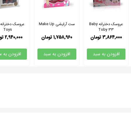
عروسک دخترانه Baby
ست آرایشی Make Up
Toys
Toby 33
3,864,000
تومان
1,758,960
تومان
2,940,000
تو
افزودن به سبد
افزودن به سبد
افزودن به س