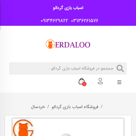
اسباب بازی گردالو
09134629822
03136261576
0
فروشگاه اسباب بازی گردالو
خردسال