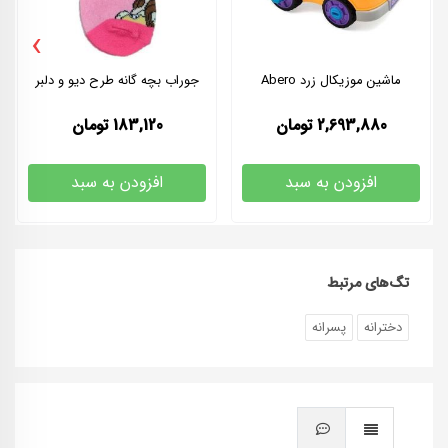
›
ماشین موزیکال زرد Abero
جوراب بچه گانه طرح دیو و دلبر
2,693,880
تومان
183,120
تومان
افزودن به سبد
افزودن به سبد
تگ‌های مرتبط
دخترانه
پسرانه