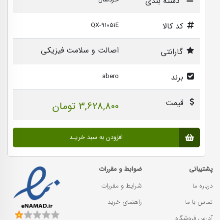
دسته بندی
خردسال
کد کالا
QX-91051E
اصالت و سلامت فیزیکی
گارانتی
برند
abero
قیمت
3,628,800 تومان
افزودن به سبد خریـد
پشتیبانی
ضوابط و مقررات
درباره ما
شرایط و مقررات
تماس با ما
راهنمای خرید
آدرس فروشگاه