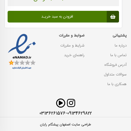
افزودن به سبد خریـد
پشتیبانی
ضوابط و مقررات
درباره ما
شرایط و مقررات
تماس با ما
راهنمای خرید
آدرس فروشگاه
سوالات متداول
همکاری با ما
03136261576-09134629822
طراحی سایت اصفهان پیشگام رایان