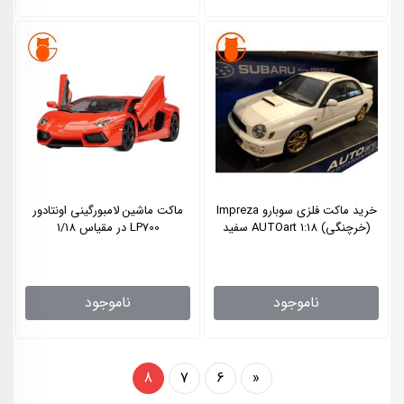
خرید ماکت فلزی سوبارو Impreza
ماکت ماشین لامبورگینی اونتادور
(خرچنگی) 1:18 AUTOart سفید
LP700 در مقیاس 1/18
ناموجود
ناموجود
8
7
6
«