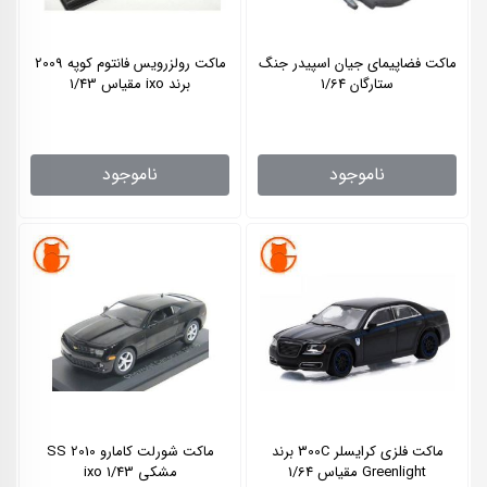
ماکت فضاپیمای جیان اسپیدر جنگ
ماکت رولزرویس فانتوم کوپه 2009
ستارگان 1/64
برند ixo مقیاس 1/43
ناموجود
ناموجود
ماکت فلزی کرایسلر 300C برند
ماکت شورلت کامارو SS 2010
Greenlight مقیاس 1/64
مشکی ixo 1/43