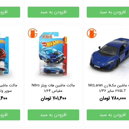
افزودن به سبد
افزودن به سبد
افزو
ماکت ماشین مک‌لارن McLaren
ماکت ماشین هات ویلز Nitro
ماکت ماشین
675LT سایز 1/36
مقیاس 1/64
سوپر ولت
780,000
تومان
701,400
تومان
,400
افزودن به سبد
افزودن به سبد
افزو