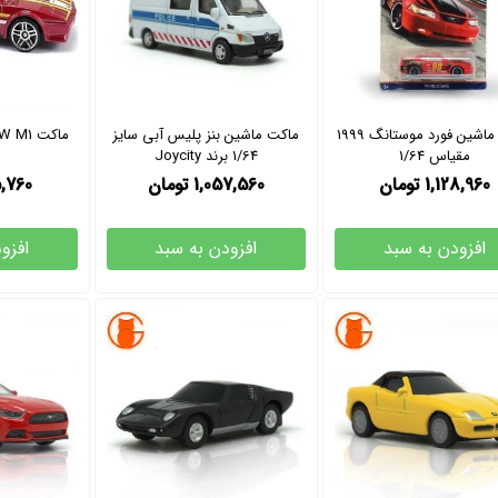
ماکت ماشین فورد موستانگ 1999
ماکت ماشین بنز پلیس آبی سایز
ماکت BMW M1 هات ویلز فلزی
مقیاس 1/64
1/64 برند Joycity
1,128,960
تومان
1,057,560
تومان
,760
افزودن به سبد
افزودن به سبد
افزو