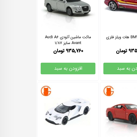
ماکت ماشین آئودی Audi A6
Avant سایز 1/87
935
تومان
935,760
تومان
دن به سبد
افزودن به سبد