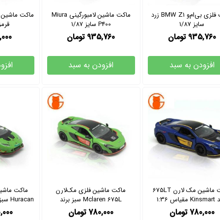
ماکت فلزی بی‌ام‌و BMW Z1 زرد
ماکت ماشین لامبورگینی Miura
سایز 1/87
P400 سایز 1/87
قرمز س
935,760
تومان
935,760
تومان
,000
افزودن به سبد
افزودن به سبد
افزو
ماکت ماشین مک لارن 675LT
ماکت ماشین فلزی مک‌لارن
ماکت ماشین
قیاس 1:36
Mclaren 675L سبز برند
Kinsmart سایز 1/36
780,000
تومان
780,000
تومان
,000