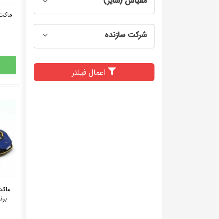
مقیاس (سایز)
شرکت سازنده
اعمال فیلتر
برند Kinsmart م