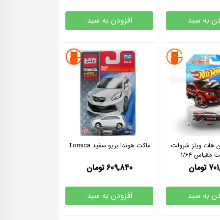
دن به سبد
افزودن به سبد
 هات ویلز شرولت
ماکت هوندا بریو سفید Tomica
 مقیاس 1/64
701
تومان
609,840
تومان
دن به سبد
افزودن به سبد