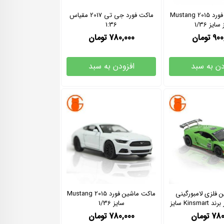
ماکت ماشین فورد Mustang 2015
ماکت فورد جی تی 2017 مقیاس
ایز 1/36
1:36
900
تومان
780,000
تومان
دن به سبد
افزودن به سبد
 فلزی لامبورگینی
ماکت ماشین فورد Mustang 2015
Huracan سبز برند Kinsmart سایز
سایز 1/36
1/36
780
تومان
780,000
تومان