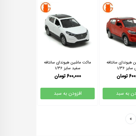
 هیوندای سانتافه
ماکت ماشین هیوندای سانتافه
ایز 1/36
سفید سایز 1/36
600
تومان
600,000
تومان
دن به سبد
افزودن به سبد
»