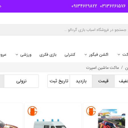
09134629822
03136261576
د
کت
اکشن فیگور
کنترلی
بازی فکری
ورزشی
عرو
ن
ماکت ماشین اسپرت
فیف
قیمت
بازدید
تاریخ ثبت
نزولی