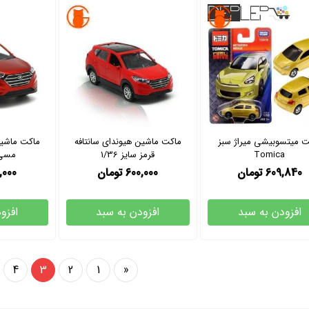
ت میتسوبیشی میراژ سبز
ماکت ماشین هیوندای سانتافه
ماکت ماشین
Tomica
قرمز سایز 1/36
مسی س
609,840
تومان
600,000
تومان
,000
افزودن به سبد
افزودن به سبد
افزو
4
3
2
1
«