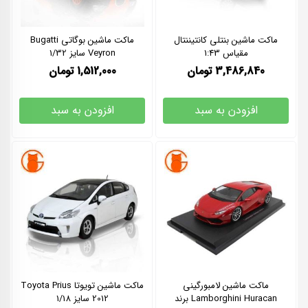
ماکت ماشین بنتلی کانتیننتال
ماکت ماشین بوگاتی Bugatti
مقیاس 1:43
Veyron سایز 1/32
3,486,840
تومان
1,512,000
تومان
افزودن به سبد
افزودن به سبد
ماکت ماشین لامبورگینی
ماکت ماشین تویوتا Toyota Prius
Lamborghini Huracan برند
2012 سایز 1/18