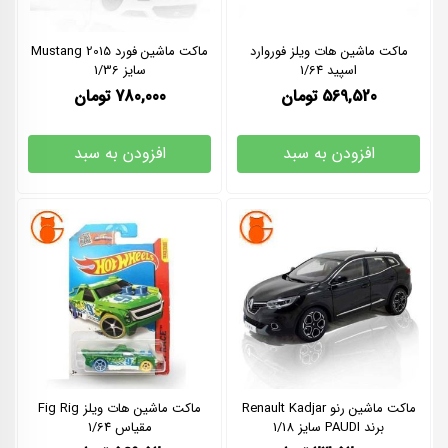
ماکت ماشین هات ویلز فوروارد
ماکت ماشین فورد Mustang 2015
اسپید 1/64
سایز 1/36
569,520
تومان
780,000
تومان
افزودن به سبد
افزودن به سبد
ماکت ماشین رنو Renault Kadjar
ماکت ماشین هات ویلز Fig Rig
برند PAUDI سایز 1/18
مقیاس 1/64