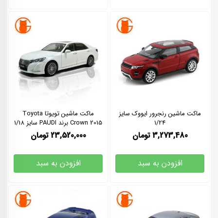
ماکت ماشین رنجرور ایووک سایز
ماکت ماشین تویوتا Toyota
1/24
Crown 2015 برند PAUDI سایز 1/18
3,273,480
تومان
23,520,000
تومان
افزودن به سبد
افزودن به سبد