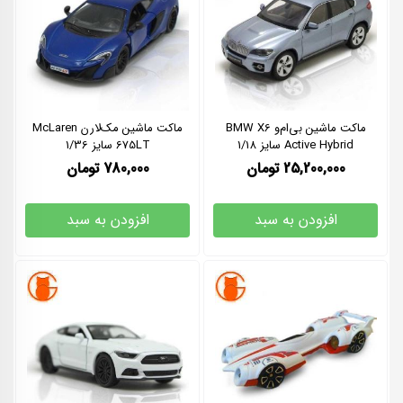
ماکت ماشین بی‌ام‌و BMW X6
ماکت ماشین مک‌لارن McLaren
Active Hybrid سایز 1/18
675LT سایز 1/36
25,200,000
تومان
780,000
تومان
افزودن به سبد
افزودن به سبد