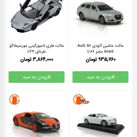
ماکت ماشین آئودی Audi A6
ماکت فلزی لامبورگینی مورسیه‌لاگو
Avant سایز 1/87
نقره‌ای 1/24
935,760
تومان
3,864,000
تومان
افزودن به سبد
افزودن به سبد