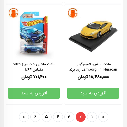
ماکت ماشین لامبورگینی
ماکت ماشین هات ویلز Nitro
Lamborghini Huracan زرد برند
مقیاس 1/64
KYOSHO سایز 1/18
18,480,000
تومان
701,400
تومان
افزودن به سبد
افزودن به سبد
»
6
5
4
3
2
1
«