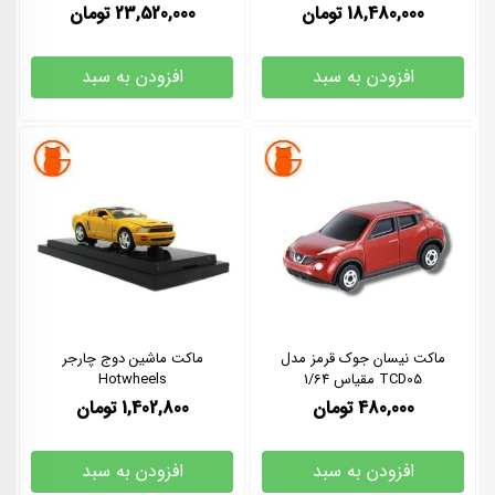
KYOSHO سایز 1/18
18,480,000
تومان
23,520,000
تومان
افزودن به سبد
افزودن به سبد
ماکت نیسان جوک قرمز مدل
ماکت ماشین دوج چارجر
TCD05 مقیاس 1/64
Hotwheels
480,000
تومان
1,402,800
تومان
افزودن به سبد
افزودن به سبد