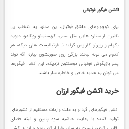
اکشن فیگور فوتبالی
برای کوچولوهای عاشق فوتبال، این مدلها یه انتخاب بی
نظیرن! از ستاره هایی مثل مسی، کریستیانو رونالدو، دیوید
بکهام و روبرتو کارلوس گرفته تا فوتبالیست های دیگه، هر
کدوم می تونه لبخند بزرگی روی صورتشون بیاره. اگه تولد
پسر بازیگوش فوتبالی دوستتون نزدیکه، این اکشن فیگورها
می تونن یه هدیه خاص و خاطره ساز باشند.
خرید اکشن فیگور ارزان
اکشن فیگورهای گردالو به علت واردات مستقیم از کشورهای
تولید کننده با رعایت حاشیه سود پایین و البته فضای
رقابتی انلاین نسبت به سایر رقبا ارزانتر بوده و انواع اکشن