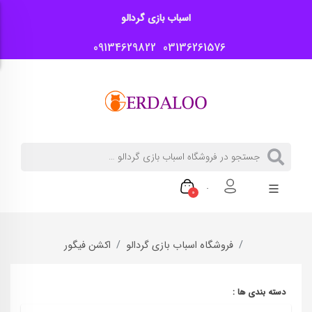
اسباب بازی گردالو
09134629822
03136261576
0
فروشگاه اسباب بازی گردالو
اکشن فیگور
دسته بندی ها :